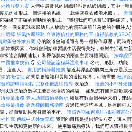
竹外燴服務方案
人體中最常見的組織類型是結締組織，其中一種
裹肌肉並形成一個連接的系統，「就像緊身衣或潛水服」。
天
它確保了正確的運動鏈的形成。 “我想我們可以嘗試消除痛苦
我們拿一個充氣球來幫助凡人放鬆他的髖部屈肌並為他的伸肌注入
最佳選擇
脹氣按摩服務
台東徵信社的服務內容
值得信賴的SEO
精緻茶會外燴方案
你的陰道會知道還有另一種操作原理，同時疼
這個幹擾因素，你就會開始練習讓生活變得美好，並對生活產生新
非常適合闡明連接）和臀部肌肉的兩個主要群體開始。
按摩證
麗
中醫推拿技術
🙂
公司登記流程與注意事項
名稱、形狀、功能、
吧，這個人。
實用的輔聽器推薦
靠近其原點的肌肉三角形是股
信賴的徵信社
如果是更複雜和長期的慢性疼痛，可能需要
杜拜簽
南台胞證申請流程
完整產後護理指導
次治療。
推薦的小型外燴
所以這些治療數字主要是概括我的經驗。 如果您有醫療診斷或
務所專業服務
老人助聽器價格解析
腳底有數百個神經末梢，連結
外燴專業推薦
專業律師服務指南
透過按摩這些區域，足療師可以
環，從而幫助恢復身體的平衡。
護照過期如何處理
桃園搬家公
信社推薦
傳統中式外燴菜單
我們的目標是提供解決方案，讓人們
日常生活和更健康的未來。 使用激痛點療法，我們可以獲得長