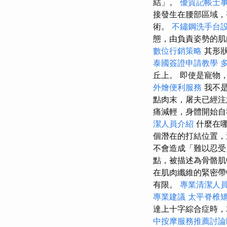
結」。
優質記帳士
接發生在腰部區域
術。
不鏽鋼洗手台
態，由負責姿勢的肌
數位行銷策略
其形狀
泰國簽證申請教學
丘上。 即使是寵物
外燴便利服務
我不是
點肉末，屠夫已經
痛減輕，身體開始
潔人員介紹
什麼在
個潛在的打結位置，
不會造成「難以忍
點，被描述為骨骼
在肌肉纖維的緊密
有限。
專業清潔人
專業建議
太平脊椎
達上十字綜合症時，
中按摩服務推薦討