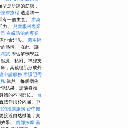
類型是所謂的筋膜，
母按摩療程
透過將一
，我有一個主意。
辦桌
活力。
兒童眼科專業
公司
白蟻防治的專業
痛也會消失。
西屯區
的熱情。 在此，讓
照考試
學習解剖學並
起源、粘附、神經支
三角，其裁縫肌形成外
證申請服務
辦護照需
服務
當然，每個病例
檢查結果，請隨身攜
身體的不同部位。
台
直接作用於內臟、中
司的推薦服務
台中搬
更接近自然機能，實
期效果。
腳部按摩
基