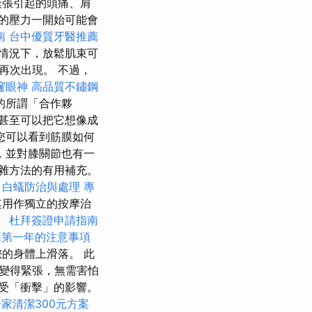
緊張引起的頭痛、肩
的壓力一開始可能會
南
台中優質牙醫推薦
情況下，放鬆肌束可
再次出現。 不過，
邃眼神
高品質不鏽鋼
的所謂「合作夥
甚至可以把它想像成
您可以看到筋膜如何
，並對膝關節也有一
雜方法的有用補充。
。
白蟻防治與處理
專
其用作獨立的按摩治
。
杜拜簽證申請指南
墓第一年的注意事項
的身體上滑落。 此
變得緊張，無需害怕
受「衝擊」的影響。
家清潔300元方案