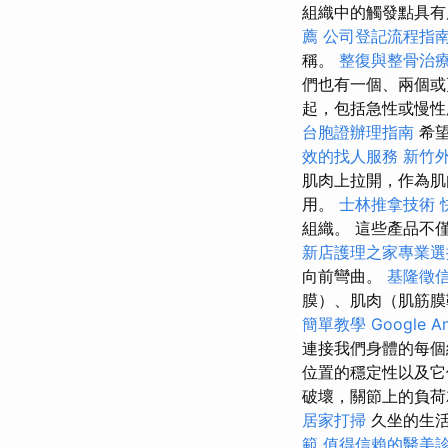
組織中的觸發點具
薦
公司登記流程指
稱。
整復與整骨治
們也有一個、兩個或
起，包括急性或慢性
台胞證辦理指南
希望
效的找人服務
新竹
肌肉上拉開，作為
用。
士林推拿技術
組織。 這些產品不僅
新店護理之家專業選
向前彎曲。
基隆徵
膜）、肌肉（肌筋
簡單教學
Google 
連接我們身體的每個
位置的穩定性以及它
破壞，關節上的負荷
居家打掃
久坐的生活
範
值得信賴的醫美