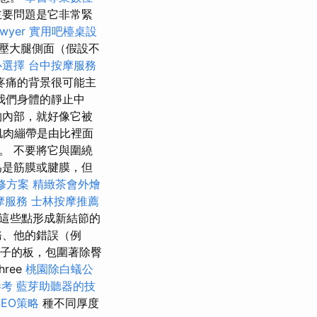
主要問題是它非常緊
yer
實用吧檯桌設
壓大腿側面（假設不
心選擇
台中按摩服務
疼痛的背景很可能主
我們身體的靜止中
物內部，就好像它被
肌肉繃帶是由比裡面
。 不要將它與圍繞
為是筋膜或腱膜，但
修方案
精緻茶會外燴
摩服務
士林按摩推薦
這些點形成新結節的
務、他的錯誤（例
襪子的板，包圍著除臀
ree
桃園除白蟻公
參考
藍芽助聽器的技
SEO策略
種不同厚度