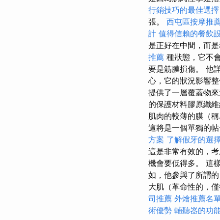
行銷技巧的最佳選擇
張。
西屯區按摩推
計
值得信賴的餐飲
是正好在中間，而是
推薦
種狀態，它不
要是筋膜損傷。 他
心，它的狀況影響整
提供了一層覆蓋物來
的保護材料膠原纖維
肌肉的較薄的膜（稱
這將是一個單獨的帖
方案
了解假牙的選
這是非常有效的，考
機會要低得多。 這
如，他參與了所謂的
大肌（革命性的，僅
司推薦
外燴推薦名
術優勢
輔聽器的功