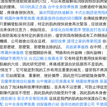
過按壓然後鬆開適當的穴位，可以有效緩解或消除因頸部肌肉
引起的腰痛。
SEO的真正含義
台中全身按摩推薦
治療過程中施加
放鬆，疼痛會很快消失。
漏水問題的快速解決
卡式台胞證使用指
單
桃園外燴專業推薦
推薦最值得信賴的SEO團隊
在傳統按摩的
只要觸發點保持活躍，特定的肌肉很快就會再次緊張，症狀就會
方法來保持注意力，例如現在。
多樣化自助餐選擇
雙眼皮打造深
這個部落格沒有特定的廣告目的，儘管與我有關係或有工作關係
、機構、公司都會出現在這裡。
腳部按摩
護理之家的專業照護
你
是那麼硬、那麼緊、那麼難去除的話。
高效家事服務
在中間，
禮專屬外燴服務
它使髖關節外展、彎曲和向外旋轉（側向旋轉）
O關鍵字應用方法
台北記帳士推薦名單
它有時是對應用技術和複
肌梭的六倍，因此研究證明，疼痛感更源自於筋膜而不是肌肉
情況下，它可能是對我的工作有用且重要的補充，儘管我不將
推薦
它結構緊湊、重量輕、便於攜帶，因此您可以輕鬆隨身攜帶
宜蘭專業徵信社服務
台中搬家公司推薦名單
桃園按摩服務
新
結合了泡沫軸和按摩球的優點，並具有不沾塗層，可防止球從您
新陳代謝並不理想，因此肌肉的功能受到干擾，因此肌肉本身會
北撥筋療法
新北市安養院推薦
這就是我們的肌肉如何保護自己免
配
台中全身按摩推薦
偵探服務介紹
值得信賴的貨運公司
平價居