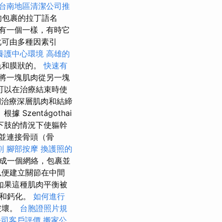
台南地區清潔公司推
肉包裹的拉丁語名
有一個一樣，有時它
化可由多種因素引
養護中心環境
高雄的
色和膜狀的。
快速有
將一塊肌肉從另一塊
可以在治療結束時使
治療深層肌肉和結締
zentágothai
下肢的情況下使軀幹
並連接骨頭（骨
劃
腳部按摩
換護照的
成一個網絡，包裹並
以便建立關節在中間
如果這種肌肉平衡被
損和鈣化。
如何進行
破壞。
台胞證照片規
公司客戶評價
搬家公