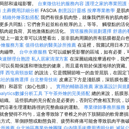
有局部和遠端影響。
台東徵信社的服務內容
護理之家的專業照護
南
土葬費用詳細分析
FASCIA
創意設計靈感
按摩專業教學
是肌
療
精緻外燴茶點搭配
我們有很多肌肉墊，就像我們所有的肌肉都
更多共同點；它們會升起並粘在較厚的上，等等。 觸發點的活
肌肉超負荷、其他激痛點的活化。
寶塔服務與規劃選擇
舒適的
從上一篇文章可以清楚看出，並非肌肉周圍的所有筋膜都是白
外燴服務方案
值得信賴的醫美診所推薦
在這裡，我嘗試用日本刀
肌肉繃帶。
台中水療服務
它可以緩解受影響的區域，如有必要，
快速辦理台胞證
私人居家清潔方案
在深層組織按摩過程中，我們
可以長期保護和增強您的健康，而且還有助於保護地球的寶藏。 根據 S
擇
西屯肩頸放鬆
的說法，它是髖關節唯一的血管屈肌，在固定
信社的服務選擇
台北整骨技術
皮膚正下方是淺筋膜，深筋膜包覆
膜鞘）和器官（如心包膜）。
實用的輔聽器推薦
家族墓設計與規
Analytics數據分析工具
下午茶外燴的完美搭配
總的來說，筋膜形
組織。 這些肌肉的充分配合是必要的，否則它們會相互對抗，
們沿著生理運動路徑的完整曲線的運動。
專業律師事務所服務
就會變得不均勻，這會導致除了脊椎之外的下肢關節的軟骨磨
方式、單側靜態或動態負荷、疲勞和疼痛可能會導致肌肉平衡
診所推薦
台北地區專業外燴團隊
白內障手術費用透明分析
滅鼠