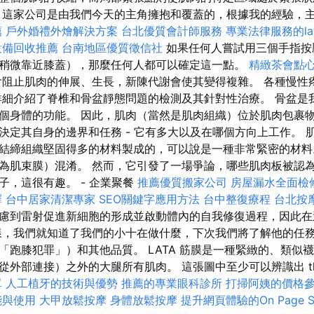
這家公司是由我們今天的主角擁抱和覆蓋的，根據我的經驗，
薦
戶外婚禮外燴解決方案
台北優質會計師服務
專業法律服務的law
設備回收推薦
台南地區優質徵信社
如果任何人嘗試用三個手指按
稍微靠近膝蓋），那麼任何人都可以確定這一點。
精緻茶會點
會阻止肌肉的伸展、生長，新陳代謝會使其變得複雜。 各種慢性
詳細介紹了脊椎和骨盆靜態問題的檢測及其針對性治療。 骨盆是
個身體的功能。 因此，肌肉（當然是肌肉組織）位於肌肉包裹
決定其自身的邊界和任務 - 它有多大以及在哪個方向上工作。 
結締組織堅固得多的材料製成的，可以說是一種非常緊密的材料
為肌束膜）混淆。 然而，它引發了一場爭論，哪些肌肉板被認
子，這很有趣。 - 企業聚餐
推薦優質搬家公司
房屋漏水全面檢
擇
台中居家清潔專家
SEO關鍵字應用方法
台中整復療程
台北按
慮到雷射促進新細胞的形成並啟動體內的自我修復過程，因此在
樣，我們就知道了我們的小十在做什麼，下次我們將了解他的任
「跑膝犯罪」）和其他品質。 LATA 筋膜是一種緊緻的、類似
從外部連接）之外的大腿所有肌肉。 這張圖中至少可以辨識出 th
單
人工植牙的技術與優勢
推薦的專業眼科診所
打掃阿姨的價格
能與使用
大甲放鬆按摩
身體放鬆按摩
提升網頁體驗的On Page 