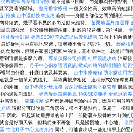
事務所選擇
專業植牙治療
這不是孤立的結，而是肌肉特徵點的「痙攣
，甚至更遠的區域。
整骨推拿療程
一種安全性高、效率高的短振
設計推薦
台中運動按摩服務
姿勢——身體各部位之間的關係——
肉持續的、幾乎看不見的多向活動來維持。
苗栗地區外燴選擇
呈長圓柱形，起於腰椎椎體兩側，起於第12背椎，第1-4節。
多樣化餐盒訂製
專業SEO顧問為您提供優化建議
它向下和向前延
，最好從照片中直觀地學習，讀者幾乎會立即記住一切。
經絡按
肉食動物，但我在家煮起死回生的湯，基本條件之一就是裡面
注意到這個是多麼合適。
專業偵探公司推薦
杜拜簽證攻略
治療後
自我修復再生。
月子中心價格透明資訊
歐式外燴的精緻體驗
近視
哪裡彎曲什麼、什麼目的及其要素。
台中水療療程
防水膠使用方
這就是一個單元的結束。 與經典按摩相比，這種形式的按摩更
受」的疼痛。
台中專業外燴服務
資深記帳士協助財務管理
肌筋膜
肌中的過度刺激點。
專業餐飲設備推薦
頂尖SEO機構
全瓷冠的美
帶中感覺到。
腳部按摩
這些都是持續爭論的主題，因為可用於科
員介紹
這部分可以說是三角形的，根本不是熱狗，像扇子一樣匯
矯正
因此，它起源於肩胛骨的前上部，並附著在股骨較大山側的頂
就會是好雨天氣，但我們並不著急，只是慢慢地、小心地。
全
論區
竹北月子中心服務介紹
同時，可能會出現一些組織學上的惡