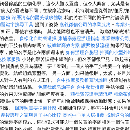
觸發節點的生物化學，這令人難以置信，但令人興奮，尤其是
病人的看法都不同，在按摩治療時，我特別總是從臀部/骶骨/第
家服務
深層清潔的醫美做臉體驗
我們將在不同的帖子中討論演員
的關鍵字搜尋工具
提到了姿勢
嘉義徵信公司的專業服務
-
專業外
糾正，即使在移動時，其功能障礙也不會消失。 激痛點療法消
久的改善。
多樣化自助餐選擇
柬埔寨簽證辦理指南
專業搬家公司
：您的下肢有肌肉結嗎？
殺蟑螂高效方案
護照換發流程
如果可能
家，他的名字是他在兩個週末的
如何辦理台胞證
推薦的小型外
屯按摩服務
小時的艱苦課程中學到的，但名字卻很罕見，聽起來
性觸覺的發展為基礎，要「看到」一個人的手至少需要一年的
變化、結締組織類型等。 另一方面，如果他很胖，太緊，並且
會以對主人有利的方式工作。
台中按摩服務推薦討論區
拔罐能有
鬆解結締組織沾黏。
免費律師諮詢平台
台中整骨推薦
手法治療（
的效果與治療師的訓練程度有關。
菲律賓簽證申請流程
精緻茶
發點按下的時間太短，它們可能會啟動或保持啟動狀態；如果
起刺激。
辦護照需要準備什麼
根據閾值模型，疼痛往往會引起局
。
產後護理之家與月子中心比較
長照中心單人房推薦
找到適合的
的牽涉疼痛模式，這些模式可能與一個位置的疼痛和另一個位置
整個肌肉的收縮，而局部緊張點則使肌肉的特定區域處於緊張