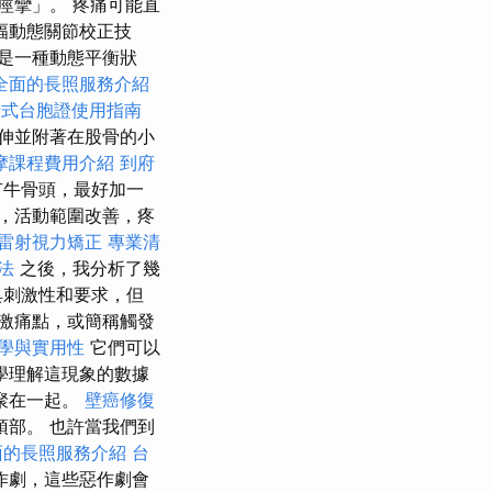
」​​。 疼痛可能直
幅動態關節校正技
是一種動態平衡狀
全面的長照服務介紹
卡式台胞證使用指南
伸並附著在股骨的小
摩課程費用介紹
到府
有牛骨頭，最好加一
，活動範圍改善，疼
雷射視力矯正
專業清
法
之後，我分析了幾
具刺激性和要求，但
激痛點，或簡稱觸發
學與實用性
它們可以
學理解這現象的數據
聚在一起。
壁癌修復
部。 也許當我們到
面的長照服務介紹
台
作劇，這些惡作劇會