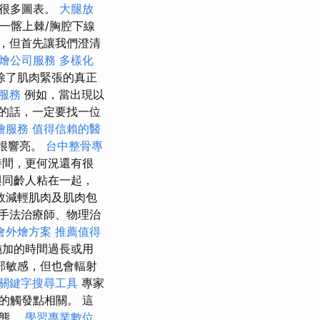
有很多圖表。
大腿放
一髂上棘/胸腔下線
，但首先讓我們澄清
燴公司服務
多樣化
除了肌肉緊張的真正
服務
例如，當出現以
的話，一定要找一位
燴服務
值得信賴的醫
很響亮。
台中整骨專
時間，更何況還有很
與同齡人粘在一起，
效減輕肌肉及肌肉包
手法治療師、物理治
會外燴方案
推薦值得
施加的時間過長或用
部敏感，但也會輻射
關鍵字搜尋工具
專家
的觸發點相關。 這
狀態。
學習專業數位