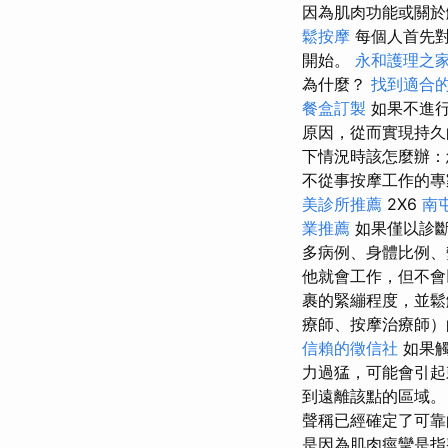
因為肌肉功能或關於
鬆按摩
每個人首先對
開始。
永和護理之
為什麼？
找到適合
餐盒訂製
如果不進行
原因，從而實現持
下情況時該怎麼辦
不從事按摩工作的專
美診所推薦
2X6
南
業推薦
如果僅以診斷
多病例、身體比例、
他就會工作，但不
裹的緊繃程度，並
療師、按摩治療師）
信賴的徵信社
如果觸
力過猛，可能會引
到遠離該點的區域
聲稱已經確定了可靠
是因為肌肉痙攣是指