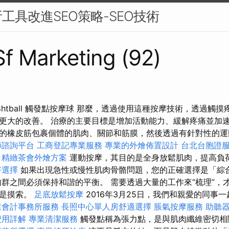
工具改進SEO策略-SEO技術
 Sf Marketing (92)
ity Ei8htball 觸發點按摩球 那麼，透過使用這種按摩技術，透
更大的改善。 治療的主要目標是增加活動能力、緩解疼痛並加
的橡皮筋包裹個體的肌肉、關節和筋膜，然後透過有針對性的運
師諮詢平台
工商登記專業服務
專業的外燴佈置設計
台北台胞證
精緻茶會外燴方案
運動按摩，其目的是全身放鬆肌肉，提高負
好選擇
如果出現急性或慢性肌肉骨骼問題，您的正確選擇是「綜
群之間必須保持和諧的平衡。 需要透過大量的工作來“梳理”，
僅是摸索。
足底放鬆按摩
2016年3月25日，我們和親愛的同事
業會計事務所服務
長照中心單人房舒適選擇
脹氣按摩服務
助聽
費用詳解
專業清潔服務
觸發點稱為張力點，是與肌肉纖維密切相