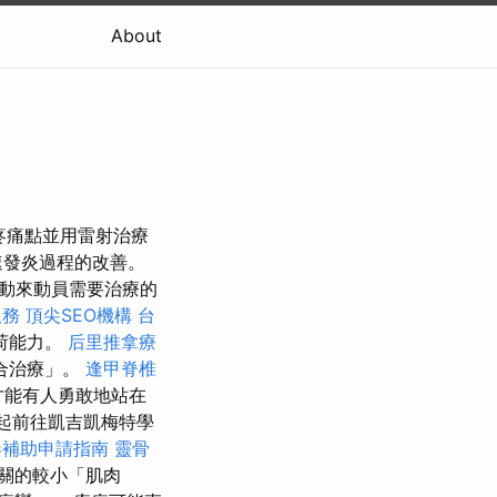
About
過觸摸疼痛點並用雷射治療
速發炎過程的改善。
動來動員需要治療的
服務
頂尖SEO機構
台
荷能力。
后里推拿療
合治療」。
逢甲脊椎
才能有人勇敢地站在
一起前往凱吉凱梅特學
器補助申請指南
靈骨
關的較小「肌肉