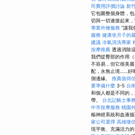
司費用評價討論
新
它包圍整個身體，包
切與一切連接起來，
專業外燴服務
”讓
服務
健康坐月子的
建議
冷氣清洗專家
按摩推薦
透過消除
我們從臀部的作用（
不容易，但它很美
配，永無止境……好
側邊緣。
推薦值得
要準備什麼
3-5
台
和個人都是不同的，
帶。
台北記帳士事
中市按摩服務
桃園
樞神經系統和血液循
家公司選擇
高雄徵
現平衡、充滿活力的