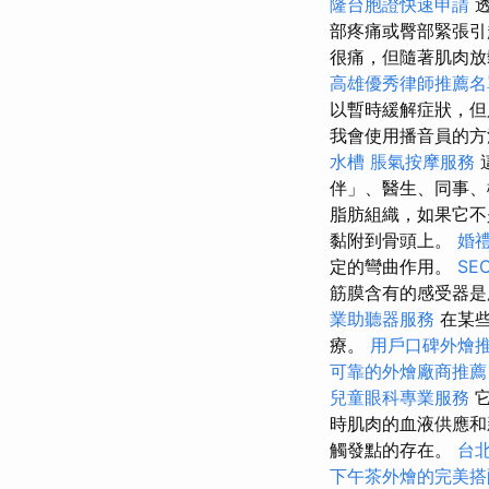
隆台胞證快速申請
透
部疼痛或臀部緊張
很痛，但隨著肌肉
高雄優秀律師推薦名
以暫時緩解症狀，但
我會使用播音員的
水槽
脹氣按摩服務
伴」、醫生、同事
脂肪組織，如果它不
黏附到骨頭上。
婚
定的彎曲作用。
SE
筋膜含有的感受器是
業助聽器服務
在某些
療。
用戶口碑外燴
可靠的外燴廠商推薦
兒童眼科專業服務
它
時肌肉的血液供應和
觸發點的存在。
台
下午茶外燴的完美搭