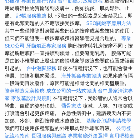
心服務
專業貨運行介紹
台中筋膜刀放鬆療程
這些載體也可
用於將活性物質輸送到皮膚中，例如抗炎、肌肉鬆弛、止
痛。
記帳服務推薦
以下列出的一些因素是完全禁忌症，即
患有此類問題的人不應該接受按摩。
SEO關鍵字應用方法
其中一些僅排除對身體某些部位的按摩或某些技術的使用，
但它們不能證明一般按摩或獲得醫學意見是合理的。
專業
SEO公司
牙齒矯正專家服務
胸部按摩與乳房按摩不同；按
摩從胸腔底部一直持續到鎖骨，但要避開乳房。 腰痛可能
是由於小椎關節上發生的磨損現象導致這些關節位置錯誤而
引起的。
台中泡腳服務
即使在這種情況下，也可能會發生
伸展、抽搐和肌肉緊張。
海外抓姦專業協助
如果疼痛每隔
一段時間再次發作，原因可能是椎骨之間的椎間盤脫垂。
隆鼻塑造完美輪廓
成立公司的一站式協助
台中居家清潔專
家
家族墓設計與規劃
在這種情況下，受影響的人通常會以
彎曲、僵硬的姿勢移動。
喬骨療法
咳嗽、大笑、打噴嚏或
打噴嚏會引起更多疼痛。 在急性病例中，建議幾天內不要
加熱、冷卻、劇烈按摩或水療療法。
基隆台胞證申請教學
我們可以使用多種類型的外用肌肉鬆弛霜和溶液。
公司登
記流程指南
長照服務與建議
專業餐廳外燴選擇
實用吧檯桌