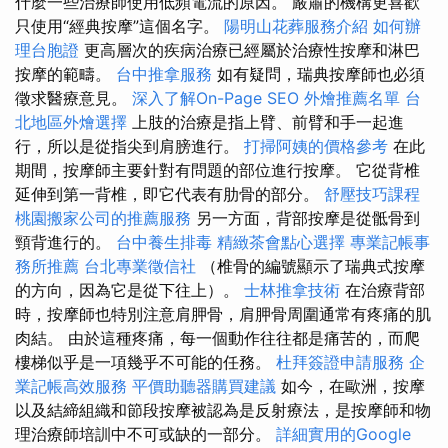
什麼一些治療師使用低頻電流的原因。 嚴肅的機構更喜歡
只使用“經典按摩”這個名字。
陽明山花葬服務介紹
如何辦
理台胞證
更高層次的疾病治療已經屬於治療性按摩和淋巴
按摩的範疇。
台中推拿服務
如有疑問，瑞典按摩師也必須
徵求醫療意見。
深入了解On-Page SEO
外燴推薦名單
台
北地區外燴選擇
上肢的治療是指上臂、前臂和手一起進
行，所以是從指尖到肩膀進行。
打掃阿姨的價格參考
在此
期間，按摩師主要針對有問題的部位進行按摩。 它從背椎
延伸到第一背椎，即它代表有肋骨的部分。
舒壓技巧課程
桃園搬家公司的推薦服務
另一方面，背部按摩是從骶骨到
頸背進行的。
台中養生排毒
精緻茶會點心選擇
專業記帳事
務所推薦
台北專業徵信社
（椎骨的編號顯示了瑞典式按摩
的方向，因為它是從下往上）。
士林推拿技術
在治療背部
時，按摩師也特別注意肩胛骨，肩胛骨周圍通常有疼痛的肌
肉結。 由於這種疼痛，每一個動作往往都是痛苦的，而爬
樓梯似乎是一項幾乎不可能的任務。
杜拜簽證申請服務
企
業記帳高效服務
平價助聽器購買建議
如今，在歐洲，按摩
以及結締組織和節段按摩被認為是反射療法，是按摩師和物
理治療師培訓中不可或缺的一部分。
詳細實用的Google