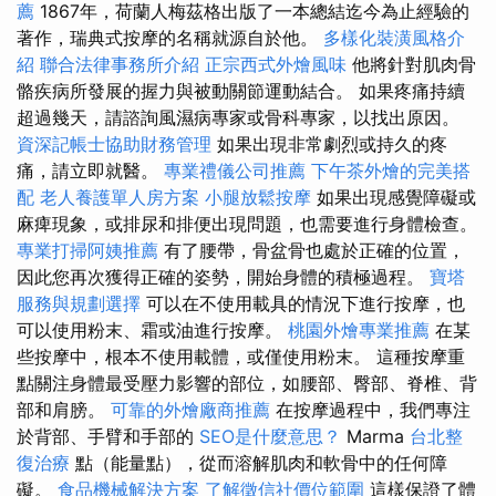
薦
1867年，荷蘭人梅茲格出版了一本總結迄今為止經驗的
著作，瑞典式按摩的名稱就源自於他。
多樣化裝潢風格介
紹
聯合法律事務所介紹
正宗西式外燴風味
他將針對肌肉骨
骼疾病所發展的握力與被動關節運動結合。 如果疼痛持續
超過幾天，請諮詢風濕病專家或骨科專家，以找出原因。
資深記帳士協助財務管理
如果出現非常劇烈或持久的疼
痛，請立即就醫。
專業禮儀公司推薦
下午茶外燴的完美搭
配
老人養護單人房方案
小腿放鬆按摩
如果出現感覺障礙或
麻痺現象，或排尿和排便出現問題，也需要進行身體檢查。
專業打掃阿姨推薦
有了腰帶，骨盆骨也處於正確的位置，
因此您再次獲得正確的姿勢，開始身體的積極過程。
寶塔
服務與規劃選擇
可以在不使用載具的情況下進行按摩，也
可以使用粉末、霜或油進行按摩。
桃園外燴專業推薦
在某
些按摩中，根本不使用載體，或僅使用粉末。 這種按摩重
點關注身體最受壓力影響的部位，如腰部、臀部、脊椎、背
部和肩膀。
可靠的外燴廠商推薦
在按摩過程中，我們專注
於背部、手臂和手部的
SEO是什麼意思？
Marma
台北整
復治療
點（能量點），從而溶解肌肉和軟骨中的任何障
礙。
食品機械解決方案
了解徵信社價位範圍
這樣保證了體