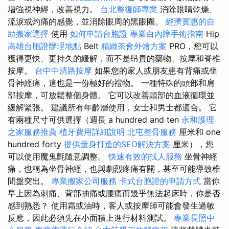
增強視神經，改善視力。
台北整復師專業
消除眼睛乾燥、
流淚或灼痛的感覺，並消除眼周的黑眼圈。
經濟實惠的自
助搬家選擇
使用
如何申請台胞證
專業白內障手術指南
Hip
高雄台胞證辦理地點
Belt
精緻茶會外燴方案
PRO，您可以
獲得更快、更持久的緩解，而不是昂貴的藥物、按摩和脊椎
按摩。
台中中清路按摩
如果您的家人或朋友患有背痛或坐
骨神經痛，這也是一份極好的禮物。 一種特殊的頭部和肩
部按摩，可放鬆整個身體。 它可以改善頭部的血液循環並
緩解緊張。 建議所有年齡層使用，女士和男士都適合。 它
有兩種尺寸可供選擇（週長 a hundred and ten
永和護理
之家服務推薦
植牙費用詳細說明
北屯整骨服務
厘米和 one
hundred forty
提供量身打造的SEO解決方案
厘米），您
可以使用魔鬼氈隨意調整。
快速有效的找人服務
坐骨神經
痛，也稱為坐骨神經，也與劇烈疼痛有關，甚至可能導致椎
間盤突出。
專業搬家公司服務
卡式台胞證的申請方式
當你
早上因為刺痛、背部抽痛或腰痛而幾乎無法起床時，你是否
感到熟悉？ 使用霜或油時，客人或按摩師可能會發生過敏
反應，因此必須先在小面積上進行材料測試。
專業長照中