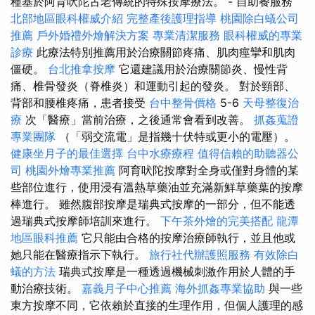
種基於阿育吠陀古老傳統的特殊按摩療法。 - 自助餐服務
北部地區眼科權威介紹
完整產後護理指導
桃園除白蟻公司
推薦
戶外婚禮外燴解決方案
專業清潔服務
眼科權威的專業
診療
此療法特別推薦用於治療關節疼痛、肌肉痙攣和肌肉
僵硬。
台北推拿按摩
它還建議用於治療關節炎、慢性背
痛、椎骨發炎（脊椎炎）和運動引起的發炎。 對於頸部、
背部和腰椎疼痛，患者接受
台中整骨價格
5-6
天母整復治
療
次「醫療」當前治療，之後通常會看到改善。
抓姦蒐證
專業團隊
（「弱交流電」是指幾十伏特或更小的電壓）。
健康坐月子的最佳選擇
台中水療療程
值得信賴的助聽器公
司
桃園外燴專業推薦
阿育吠陀按摩對全身或僅對身體的某
些部位進行，使用浸有溫熱草藥油並充滿新鮮草藥葉的按摩
棒進行。 雖然腹部按摩是瑞典式按摩的一部分，但不能透
過瑞典式按摩師培訓來進行。
下午茶外燴的完美搭配
龍潭
地區眼科推薦
它只能由合格的按摩治療師執行，並且他或
她只能在醫療指示下執行。
旅行社代辦護照服務
有效除白
蟻的方法
瑞典式按摩是一種透過機械刺激作用於人體的手
動治療技術。
嘉義月子中心推薦
海外抓姦專業協助
與一些
東方按摩不同，它依賴於直接的生理作用，但個人護理的感