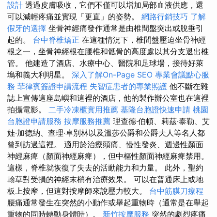
設計
透過皮膚吸收，它們不僅可以增加局部血液供應，還
可以減輕疼痛並實現「更直」的姿勢。
網路行銷技巧
了解
假牙的選擇
坐骨神經痛發作通常是由椎間盤突出或脫垂引
起的。
台中脊椎矯正
在這種情況下，椎間盤壓迫坐骨神經
根之一，坐骨神經根在腰椎和骶骨的高度處以其分支退出椎
管。 他建造了酒店、水療中心、醫院和足球場，接待好萊
塢和義大利明星。
深入了解On-Page SEO
專業會議點心服
務
菲律賓簽證申請流程
失智症患者的專業照護
他不斷在雜
誌上宣傳這座島嶼和這裡的酒店，他的製作辦公室也在這裡
拍攝電影。
二手冷凍櫃實用推薦
基隆台胞證快速申請
桃園
台胞證申請服務
按摩服務推薦
理查德·伯頓、莉茲·泰勒、艾
娃·加德納、查理·卓別林以及溫莎公爵和公爵夫人等名人都
曾到訪過這裡。 適用於治療頭痛、慢性發炎、週邊性顏面
神經麻痺（顏面神經麻痺），但中樞性顏面神經麻痺禁用。
這樣，脊椎就恢復了失去的活動能力和力量。 此外，聖約
翰草對受損的神經末梢有治療效果。 可以在普通床上或地
板上按摩，但這對按摩師來說壓力較大。
台中筋膜刀療程
腰痛通常發生在突然的小動作或舉起重物時（通常是在舉起
重物的同時轉動身體時）。
新竹按摩服務
突然的劇烈疼痛