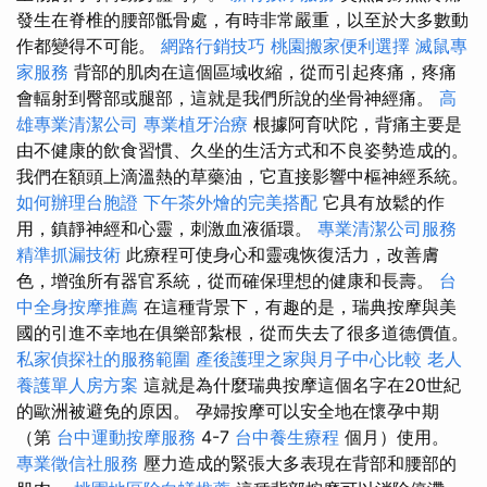
發生在脊椎的腰部骶骨處，有時非常嚴重，以至於大多數動
作都變得不可能。
網路行銷技巧
桃園搬家便利選擇
滅鼠專
家服務
背部的肌肉在這個區域收縮，從而引起疼痛，疼痛
會輻射到臀部或腿部，這就是我們所說的坐骨神經痛。
高
雄專業清潔公司
專業植牙治療
根據阿育吠陀，背痛主要是
由不健康的飲食習慣、久坐的生活方式和不良姿勢造成的。
我們在額頭上滴溫熱的草藥油，它直接影響中樞神經系統。
如何辦理台胞證
下午茶外燴的完美搭配
它具有放鬆的作
用，鎮靜神經和心靈，刺激血液循環。
專業清潔公司服務
精準抓漏技術
此療程可使身心和靈魂恢復活力，改善膚
色，增強所有器官系統，從而確保理想的健康和長壽。
台
中全身按摩推薦
在這種背景下，有趣的是，瑞典按摩與美
國的引進不幸地在俱樂部紮根，從而失去了很多道德價值。
私家偵探社的服務範圍
產後護理之家與月子中心比較
老人
養護單人房方案
這就是為什麼瑞典按摩這個名字在20世紀
的歐洲被避免的原因。 孕婦按摩可以安全地在懷孕中期
（第
台中運動按摩服務
4-7
台中養生療程
個月）使用。
專業徵信社服務
壓力造成的緊張大多表現在背部和腰部的