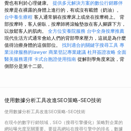
覺也有利於心理健康。
提供多元解決方案的數位行銷夥伴
按摩是在裸露的身體上進行的，有或沒有載體（奶油）。
台中養生療程
客人通常躺在按摩床上或坐在按摩椅上。 背
部按摩時，客人俯臥，按摩師將滾輪墊放在客人腳踝下方，
以放鬆客人的肌肉。
全方位安養院服務
台中全身按摩推薦
現代生活方式通常會給人們的背部帶來壓力，這就是為什麼
值得治療身體的這個部位。
找到適合的關鍵字搜尋工具
專
業法律服務的lawyer
商業登記專業建議
杜拜簽證攻略
全面
醫美服務選擇
卡式台胞證使用指南
從解剖學角度來說，背
側部分是第十二節。
使用數據分析工具改進SEO策略-SEO技術
使用數據分析工具改進SEO策略-SEO技術
在現今的數字行銷領域，SEO（搜尋引擎優化）策略對企業的
網站曝光度至關重要。要提高網站在搜尋引擎中的排名，數據