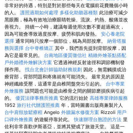
非常好的待遇，特別是對於那些每天在電腦前花費幾個小時
的人。
護照過期如何處理
多樣化助聽器種類
此治療可減少
黑眼圈，極為有效地治療眼睛乾燥、流淚、灼熱、酸痛並改
善視力。 持續一小時，建議每週使用次數不要超過兩次，
因為可能會導致過度按摩、疲勞和肌肉發熱。
安心養老院
選擇
通常同時只按摩一個部位，稱為局部按摩。
納骨塔服
務與選擇
台中脊椎矯正
其中，我們首先提到背部按摩，因
為它是最常見的。
台南地區優質徵信社
精緻外燴茶點搭配
戶外婚禮外燴解決方案
它透過神經反射途徑和調節機制發
揮作用。
找台北會計師協助財務規劃
因此，無需觸摸或治
療背部，背部問題和疼痛就有可能消失。 最常見的原因是
神經纖維受壓，這通常是由椎間盤突出引起的。
台中專業
外燴服務
該問題也可能是由椎骨之間的關節磨損疾病引起
的。
優質法律事務所推薦
它的流行始於
高雄專業律師服務
1952
旅行社代辦護照推薦
年，當時圖書出版商兼製片人
台中肩頸放鬆療程
Angelo
外牆漏水修復方案
Rizzoli
用戶
口碑外燴推薦
的遊艇停靠於此。
快速辦理台胞證的方法
里
佐利非常喜歡伊斯基亞，並將其變成了旅遊天堂。 這是一