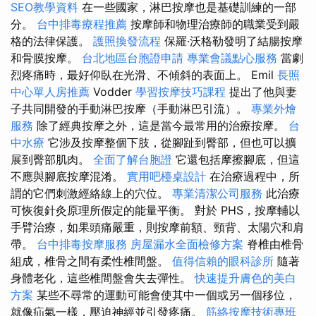
SEO教學資料
在一些國家，淋巴按摩也是基礎訓練的一部
分。
台中排毒療程推薦
按摩師和物理治療師的職業受到嚴
格的法律保護。
護照換發流程
保羅·沃格勒發明了結腸按摩
和骨膜按摩。
台北地區台胞證申請
專業會議點心服務
當劇
烈疼痛時，最好仰臥在光滑、不傾斜的表面上。 Emil
長照
中心單人房推薦
Vodder
學習按摩技巧課程
提出了他與妻
子共同開發的手動淋巴按摩（手動淋巴引流）。
專業外燴
服務
除了經典按摩之外，這是當今最常用的治療按摩。
台
中水療
它涉及按摩整個下肢，從腳趾到臀部，但也可以擴
展到臀部肌肉。
全面了解台胞證
它還包括摩擦腳底，但這
不應與腳底按摩混淆。
實用吧檯桌設計
在治療過程中，所
謂的它們刺激經絡線上的穴位。
專業清潔公司服務
此治療
可恢復針灸原理所假定的能量平衡。 對於 PHS，按摩輔以
手臂治療，如果頭痛嚴重，則按摩前額、頸背、太陽穴和肩
帶。
台中排毒按摩服務
房屋漏水全面檢修方案
脊椎由椎骨
組成，椎骨之間有柔性椎間盤。
值得信賴的眼科診所
隨著
身體老化，這些椎間盤會失去彈性。
快速提升膚色的美白
方案
某些不尋常的運動可能會使其中一個或另一個移位，
就像疝氣一樣，壓迫神經並引發疼痛。
筋絡按摩技術專班