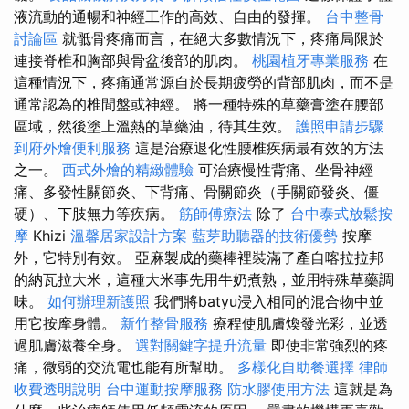
液流動的通暢和神經工作的高效、自由的發揮。
台中整骨
討論區
就骶骨疼痛而言，在絕大多數情況下，疼痛局限於
連接脊椎和胸部與骨盆後部的肌肉。
桃園植牙專業服務
在
這種情況下，疼痛通常源自於長期疲勞的背部肌肉，而不是
通常認為的椎間盤或神經。 將一種特殊的草藥膏塗在腰部
區域，然後塗上溫熱的草藥油，待其生效。
護照申請步驟
到府外燴便利服務
這是治療退化性腰椎疾病最有效的方法
之一。
西式外燴的精緻體驗
可治療慢性背痛、坐骨神經
痛、多發性關節炎、下背痛、骨關節炎（手關節發炎、僵
硬）、下肢無力等疾病。
筋師傅療法
除了
台中泰式放鬆按
摩
Khizi
溫馨居家設計方案
藍芽助聽器的技術優勢
按摩
外，它特別有效。 亞麻製成的藥棒裡裝滿了產自喀拉拉邦
的納瓦拉大米，這種大米事先用牛奶煮熟，並用特殊草藥調
味。
如何辦理新護照
我們將batyu浸入相同的混合物中並
用它按摩身體。
新竹整骨服務
療程使肌膚煥發光彩，並透
過肌膚滋養全身。
選對關鍵字提升流量
即使非常強烈的疼
痛，微弱的交流電也能有所幫助。
多樣化自助餐選擇
律師
收費透明說明
台中運動按摩服務
防水膠使用方法
這就是為