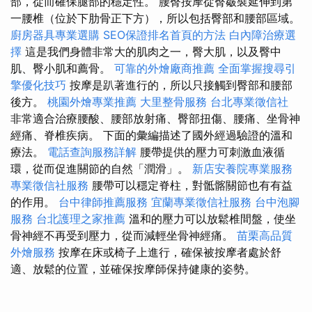
部，從而確保腿部的穩定性。 腰臀按摩從臀皺襞延伸到第
一腰椎（位於下肋骨正下方），所以包括臀部和腰部區域。
廚房器具專業選購
SEO保證排名首頁的方法
白內障治療選
擇
這是我們身體非常大的肌肉之一，臀大肌，以及臀中
肌、臀小肌和薦骨。
可靠的外燴廠商推薦
全面掌握搜尋引
擎優化技巧
按摩是趴著進行的，所以只接觸到臀部和腰部
後方。
桃園外燴專業推薦
大里整骨服務
台北專業徵信社
非常適合治療腰酸、腰部放射痛、臀部扭傷、腰痛、坐骨神
經痛、脊椎疾病。 下面的彙編描述了國外經過驗證的溫和
療法。
電話查詢服務詳解
腰帶提供的壓力可刺激血液循
環，從而促進關節的自然「潤滑」。
新店安養院專業服務
專業徵信社服務
腰帶可以穩定脊柱，對骶髂關節也有有益
的作用。
台中律師推薦服務
宜蘭專業徵信社服務
台中泡腳
服務
台北護理之家推薦
溫和的壓力可以放鬆椎間盤，使坐
骨神經不再受到壓力，從而減輕坐骨神經痛。
苗栗高品質
外燴服務
按摩在床或椅子上進行，確保被按摩者處於舒
適、放鬆的位置，並確保按摩師保持健康的姿勢。