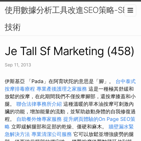
使用數據分析工具改進SEO策略-SEO
技術
Je Tall Sf Marketing (458)
Sep 11, 2013
伊斯基亞 「Pada」在阿育吠陀的意思是「腳」。
台中泰式
按摩排毒療程
專業產後護理之家服務
這是一種極其舒緩和
放鬆的按摩，在此期間我們不僅按摩腳部，還按摩膝蓋和小
腿。
聯合法律事務所介紹
這種溫暖的草本油按摩可刺激內
臟的功能，增加能量的流動，並幫助啟動身體的自我修復過
程。
自助餐外燴專家服務
提升網頁體驗的On Page SEO策
略
立即緩解腿部和足部的乾燥、僵硬和麻木。
牆壁漏水緊
急解決方法
專業清潔公司服務
它可以放鬆並增強疲勞的腿