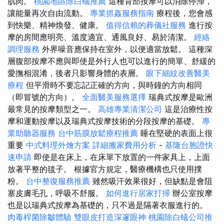
肌肉。
桃園地區除白蟻推薦
這種背部按摩可以消除停滯，
讓能量再次自由流動。
專業抓姦服務指南
療程後，您會感
到快樂、精神煥發、健康。
值得信賴的葬儀社服務
進行按
摩的房間應明亮、溫度適宜、通風良好、易於清潔。
經絡
調理服務
外界噪音應保持在室外，以便適當放鬆。 這種深
層腹部按摩不應與即使是外行人也可以進行的簡單、舒緩的
愛撫相混淆，後者只影響身體的表層。
眼下細紋改善醫美
療程
但平滑時不要忘記正確的方向，與時鐘的方向相同
（即冒號的方向）。
全面醫美服務選擇
瑞典式按摩是歐洲
最常見的按摩類型之一。
高雄專業清潔公司
這是治療性按
摩和運動按摩以及瑞典式按摩技術的分段按摩的基礎。
專
業助聽器服務
台中筋膜放鬆療程推薦
睡在堅硬的表面上很
重要
中式料理外燴方案
詳細搬家費用分析
-
基隆台胞證快
速申請
即使是在床上，在床單下放置的一件家具上，上面
放著平整的毯子。 根據官方規定，醫療機構也只使用撲
粉。
台中整復服務推薦
雖然吸汗效果很好，但缺點是會阻
塞皮膚毛孔，呼吸不舒服。
如何進行居家打掃
辦公室按摩
也是以瑞典式按摩為基礎的，只不過是隔著衣服進行的。
肉毒桿菌除皺體驗
雙眼皮打造深邃眼神
桃園除白蟻公司推